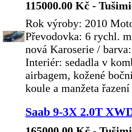
115000.00 Kč - Tušimic
Rok výroby: 2010 Moto
Převodovka: 6 rychl. 
nová Karoserie / barva
Interiér: sedadla v kom
airbagem, kožené bočni
koule a manžeta řazení
Saab 9-3X 2.0T XW
165000.00 Kč - Tušimic